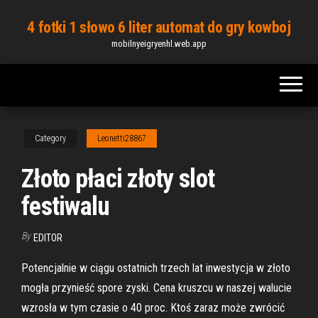
Skip
4 fotki 1 słowo 6 liter automat do gry kowboj
to
mobilnyeigryenhl.web.app
the
content
Category
Leonetti28867
Złoto płaci złoty slot
festiwalu
By
EDITOR
Potencjalnie w ciągu ostatnich trzech lat inwestycja w złoto
mogła przynieść spore zyski. Cena kruszcu w naszej walucie
wzrosła w tym czasie o 40 proc. Ktoś zaraz może zwrócić