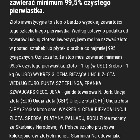
zawierać minimum 99,5% czystego
pierwiastka.
Złoto inwestycyjne to stop o bardzo wysokiej zawartości
tego szlachetnego pierwiastka. Według ustawy o podatku od
towarów i usług złotem inwestycyjnym można nazwać złoto
w postaci sztabek lub płytek o próbie co najmniej 995
tysięcznych. Oznacza to, że stop musi zawierać minimum
99,5% czystego pierwiastka. Złoto - 1 kg (w USD) Srebro - 1
kg (w USD) WYKRES 3. CENA BIEŻĄCA UNCJI ZŁOTA
WEDŁUG EURO, FUNTA SZTERLINGA, FRANKA
SZWAJCARSKIEGO, JENA - giełda towarowa N. Jork. Uncja
złota (EUR) Uncja złota (GBP) Uncja złota (CHF) Uncja złota
(JPY) Źródło: kitco.com. WYKRES 4. CENA BIEŻĄCA UNCJI
ZŁOTA, SREBRA, PLATYNY, PALLADU, RODU Złote monety
ze Skarbnicy Narodowej. W Polsce szybko przybywa
kolekcjonerów złotych monet.. Skarbnica Narodowa jako