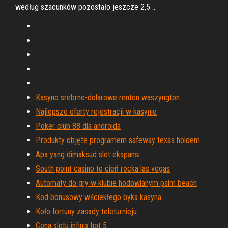
według szacunków pozostało jeszcze 2,5 …
Kasyno srebrno-dolarowe renton waszyngton
Najlepsze oferty rejestracji w kasynie
Poker club 88 dla androida
Produkty objęte programem safeway texas holdem
Apa yang dimaksud slot ekspansi
South point casino to cień rocka las vegas
Automaty do gry w klubie hodowlanym palm beach
Kod bonusowy wściekłego byka kasyna
Koło fortuny zasady teleturnieju
Cena slotu infinix hot 5