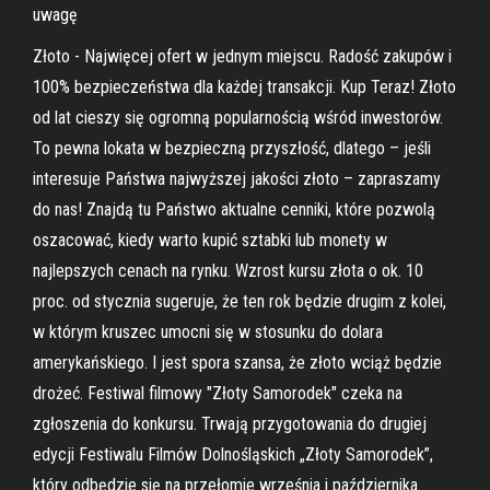
uwagę
Złoto - Najwięcej ofert w jednym miejscu. Radość zakupów i
100% bezpieczeństwa dla każdej transakcji. Kup Teraz! Złoto
od lat cieszy się ogromną popularnością wśród inwestorów.
To pewna lokata w bezpieczną przyszłość, dlatego – jeśli
interesuje Państwa najwyższej jakości złoto – zapraszamy
do nas! Znajdą tu Państwo aktualne cenniki, które pozwolą
oszacować, kiedy warto kupić sztabki lub monety w
najlepszych cenach na rynku. Wzrost kursu złota o ok. 10
proc. od stycznia sugeruje, że ten rok będzie drugim z kolei,
w którym kruszec umocni się w stosunku do dolara
amerykańskiego. I jest spora szansa, że złoto wciąż będzie
drożeć. Festiwal filmowy "Złoty Samorodek" czeka na
zgłoszenia do konkursu. Trwają przygotowania do drugiej
edycji Festiwalu Filmów Dolnośląskich „Złoty Samorodek”,
który odbędzie się na przełomie września i października.