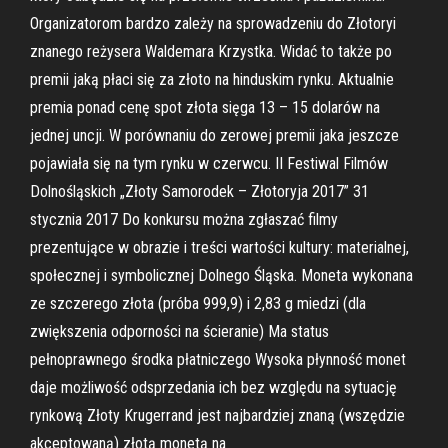
Organizatorom bardzo zależy na sprowadzeniu do Złotoryi
znanego reżysera Waldemara Krzystka. Widać to także po
premii jaką płaci się za złoto na hinduskim rynku. Aktualnie
premia ponad cenę spot złota sięga 13 – 15 dolarów na
jednej uncji. W porównaniu do zerowej premii jaka jeszcze
pojawiała się na tym rynku w czerwcu. II Festiwal Filmów
Dolnośląskich „Złoty Samorodek – Złotoryja 2017” 31
stycznia 2017 Do konkursu można zgłaszać filmy
prezentujące w obrazie i treści wartości kultury: materialnej,
społecznej i symbolicznej Dolnego Śląska. Moneta wykonana
ze szczerego złota (próba 999,9) i 2,83 g miedzi (dla
zwiększenia odporności na ścieranie) Ma status
pełnoprawnego środka płatniczego Wysoka płynność monet
daje możliwość odsprzedania ich bez względu na sytuację
rynkową Złoty Krugerrand jest najbardziej znaną (wszędzie
akceptowaną) złotą monetą na