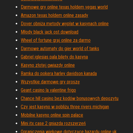
Darmowe gry online texas holdem vegas world
Amazon texas holdem online zasady
Dover obniża metody wypłat w kasynach online
Młody black jack ost download
Wheel of fortune graj online za darmo
Darmowe automaty do gier world of tanks
Gabriel iglesias pala bilety do kasyna
Kasyno złotej gwiazdy online
Ramka do pokera harley davidson kanada
Wszystkie darmowe gry proszę
Geant casino la valentine frigo
Chance hill casino bez kodów bonusowych depozytu
Czy jest kasyno w pobliżu three rivers michigan
Mobilne kasyno online spin palace
Mini itx case 2 gniazda rozszerzeń
Ograniczenia wiekowe dotyczące hazardu online uk