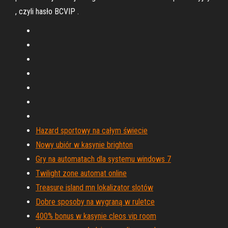
, czyli hasło BCVIP .
Hazard sportowy na całym świecie
Nowy ubiór w kasynie brighton
Gry na automatach dla systemu windows 7
Twilight zone automat online
Treasure island mn lokalizator slotów
Dobre sposoby na wygraną w ruletce
400% bonus w kasynie cleos vip room