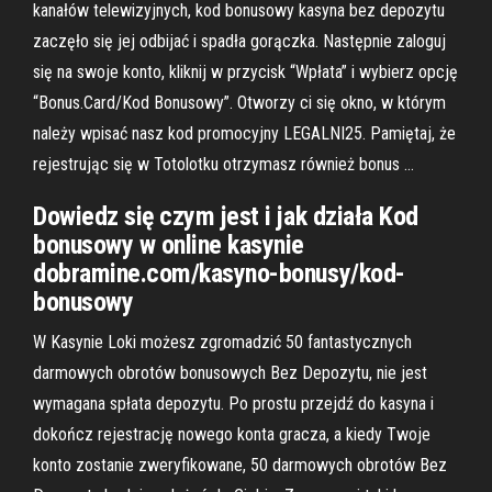
kanałów telewizyjnych, kod bonusowy kasyna bez depozytu
zaczęło się jej odbijać i spadła gorączka. Następnie zaloguj
się na swoje konto, kliknij w przycisk “Wpłata” i wybierz opcję
“Bonus.Card/Kod Bonusowy”. Otworzy ci się okno, w którym
należy wpisać nasz kod promocyjny LEGALNI25. Pamiętaj, że
rejestrując się w Totolotku otrzymasz również bonus …
Dowiedz się czym jest i jak działa Kod
bonusowy w online kasynie
dobramine.com/kasyno-bonusy/kod-
bonusowy
W Kasynie Loki możesz zgromadzić 50 fantastycznych
darmowych obrotów bonusowych Bez Depozytu, nie jest
wymagana spłata depozytu. Po prostu przejdź do kasyna i
dokończ rejestrację nowego konta gracza, a kiedy Twoje
konto zostanie zweryfikowane, 50 darmowych obrotów Bez