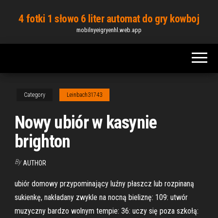
Skip
4 fotki 1 słowo 6 liter automat do gry kowboj
to
mobilnyeigryenhl.web.app
the
content
Category
Leinbach31743
Nowy ubiór w kasynie
brighton
By
AUTHOR
ubiór domowy przypominający luźny płaszcz lub rozpinaną
sukienkę, nakładany zwykle na nocną bieliznę: 109: utwór
muzyczny bardzo wolnym tempie: 36: uczy się poza szkołą: