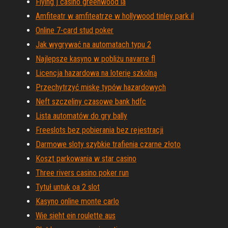
Flying j casino greenwood la
Amfiteatr w amfiteatrze w hollywood tinley park il
Online 7-card stud poker
Jak wygrywać na automatach typu 2
Najlepsze kasyno w pobliżu navarre fl
Licencja hazardowa na loterię szkolną
Przechytrzyć miskę typów hazardowych
Neft szczeliny czasowe bank hdfc
Lista automatów do gry bally
Freeslots bez pobierania bez rejestracji
Darmowe sloty szybkie trafienia czarne złoto
Koszt parkowania w star casino
Three rivers casino poker run
Tytuł untuk oa 2 slot
Kasyno online monte carlo
Wie sieht ein roulette aus