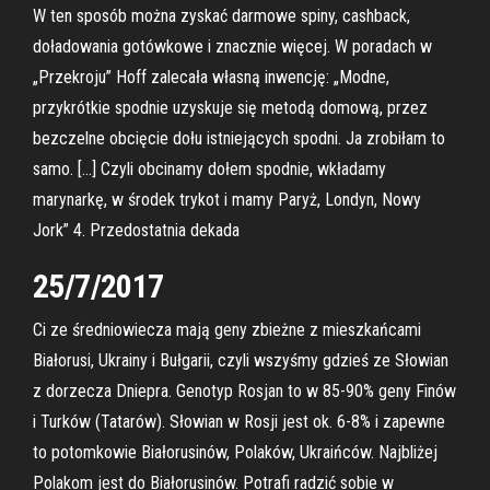
W ten sposób można zyskać darmowe spiny, cashback,
doładowania gotówkowe i znacznie więcej. W poradach w
„Przekroju” Hoff zalecała własną inwencję: „Modne,
przykrótkie spodnie uzyskuje się metodą domową, przez
bezczelne obcięcie dołu istniejących spodni. Ja zrobiłam to
samo. […] Czyli obcinamy dołem spodnie, wkładamy
marynarkę, w środek trykot i mamy Paryż, Londyn, Nowy
Jork” 4. Przedostatnia dekada
25/7/2017
Ci ze średniowiecza mają geny zbieżne z mieszkańcami
Białorusi, Ukrainy i Bułgarii, czyli wszyśmy gdzieś ze Słowian
z dorzecza Dniepra. Genotyp Rosjan to w 85-90% geny Finów
i Turków (Tatarów). Słowian w Rosji jest ok. 6-8% i zapewne
to potomkowie Białorusinów, Polaków, Ukraińców. Najbliżej
Polakom jest do Białorusinów. Potrafi radzić sobie w