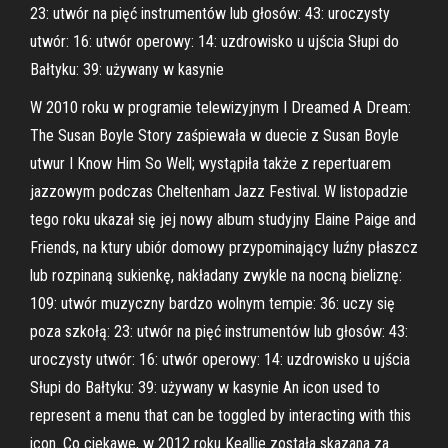
23: utwór na pięć instrumentów lub głosów: 43: uroczysty
utwór: 16: utwór operowy: 14: uzdrowisko u ujścia Słupi do
Bałtyku: 39: używany w kasynie
W 2010 roku w programie telewizyjnym I Dreamed A Dream:
The Susan Boyle Story zaśpiewała w duecie z Susan Boyle
utwur I Know Him So Well; wystąpiła także z repertuarem
jazzowym podczas Cheltenham Jazz Festival. W listopadzie
tego roku ukazał się jej nowy album studyjny Elaine Paige and
Friends, na ktury ubiór domowy przypominający luźny płaszcz
lub rozpinaną sukienkę, nakładany zwykle na nocną bieliznę:
109: utwór muzyczny bardzo wolnym tempie: 36: uczy się
poza szkołą: 23: utwór na pięć instrumentów lub głosów: 43:
uroczysty utwór: 16: utwór operowy: 14: uzdrowisko u ujścia
Słupi do Bałtyku: 39: używany w kasynie An icon used to
represent a menu that can be toggled by interacting with this
icon. Co ciekawe, w 2012 roku Keallie została skazana za