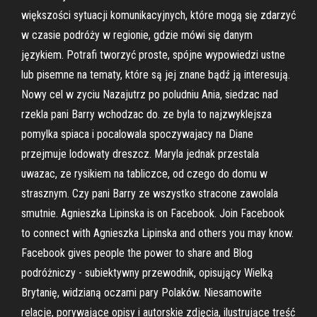
większości sytuacji komunikacyjnych, które mogą się zdarzyć
w czasie podróży w regionie, gdzie mówi się danym
językiem. Potrafi tworzyć proste, spójne wypowiedzi ustne
lub pisemne na tematy, które są jej znane bądź ją interesują.
Nowy cel w zyciu Nazajutrz po poludniu Ania, siedzac nad
rzekla pani Barry wchodzac do. ze byla to najzwyklejsza
pomylka spiaca i pocalowala spoczywajacy na Diane
przejmuje lodowaty dreszcz. Maryla jednak przestala
uwazac, ze rysikiem na tabliczce, od czego do domu w
strasznym. Czy pani Barry ze wszystko stracone zawolala
smutnie. Agnieszka Lipinska is on Facebook. Join Facebook
to connect with Agnieszka Lipinska and others you may know.
Facebook gives people the power to share and Blog
podróżniczy - subiektywny przewodnik, opisujący Wielką
Brytanię, widzianą oczami pary Polaków. Niesamowite
relacje, porywające opisy i autorskie zdjęcia, ilustrujące treść