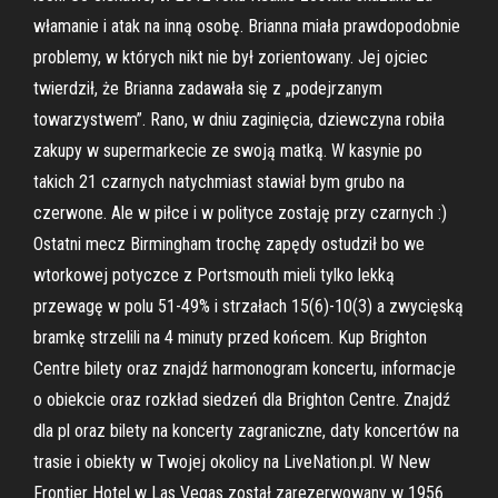
włamanie i atak na inną osobę. Brianna miała prawdopodobnie
problemy, w których nikt nie był zorientowany. Jej ojciec
twierdził, że Brianna zadawała się z „podejrzanym
towarzystwem”. Rano, w dniu zaginięcia, dziewczyna robiła
zakupy w supermarkecie ze swoją matką. W kasynie po
takich 21 czarnych natychmiast stawiał bym grubo na
czerwone. Ale w piłce i w polityce zostaję przy czarnych :)
Ostatni mecz Birmingham trochę zapędy ostudził bo we
wtorkowej potyczce z Portsmouth mieli tylko lekką
przewagę w polu 51-49% i strzałach 15(6)-10(3) a zwycięską
bramkę strzelili na 4 minuty przed końcem. Kup Brighton
Centre bilety oraz znajdź harmonogram koncertu, informacje
o obiekcie oraz rozkład siedzeń dla Brighton Centre. Znajdź
dla pl oraz bilety na koncerty zagraniczne, daty koncertów na
trasie i obiekty w Twojej okolicy na LiveNation.pl. W New
Frontier Hotel w Las Vegas został zarezerwowany w 1956