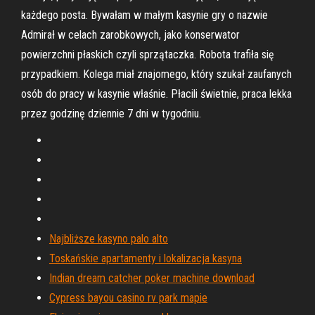
każdego posta. Bywałam w małym kasynie gry o nazwie
Admirał w celach zarobkowych, jako konserwator
powierzchni płaskich czyli sprzątaczka. Robota trafiła się
przypadkiem. Kolega miał znajomego, który szukał zaufanych
osób do pracy w kasynie właśnie. Płacili świetnie, praca lekka
przez godzinę dziennie 7 dni w tygodniu.
Najbliższe kasyno palo alto
Toskańskie apartamenty i lokalizacja kasyna
Indian dream catcher poker machine download
Cypress bayou casino rv park mapie