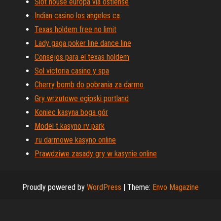
Slot house europa via ostiense
Indian casino los angeles ca
Texas holdem free no limit
Lady gaga poker line dance line
Consejos para el texas holdem
Sol victoria casino y spa
Cherry bomb do pobrania za darmo
Gry wrzutowe egipski portland
Koniec kasyna boga gór
Model t kasyno rv park
.ru darmowe kasyno online
Prawdziwe zasady gry w kasynie online
Proudly powered by
WordPress
|
Theme:
Envo Magazine