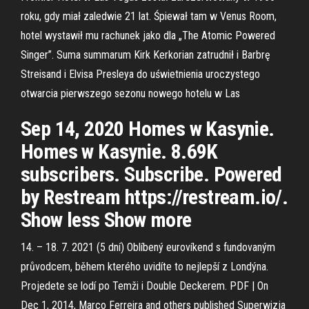
roku, gdy miał zaledwie 21 lat. Śpiewał tam w Venus Room,
hotel wystawił mu rachunek jako dla „The Atomic Powered
Singer”. Suma summarum Kirk Kerkorian zatrudnił i Barbrę
Streisand i Elvisa Presleya do uświetnienia uroczystego
otwarcia pierwszego sezonu nowego hotelu w Las
Sep 14, 2020 Homes w Kasynie.
Homes w Kasynie. 8.69K
subscribers. Subscribe. Powered
by Restream https://restream.io/​.
Show less Show more
14. – 18. 7. 2021 (5 dní) Oblíbený eurovíkend s fundovaným
průvodcem, během kterého uvidíte to nejlepší z Londýna.
Projedete se lodí po Temži i Double Deckerem. PDF | On
Dec 1, 2014, Marco Ferreira and others published Superwizja