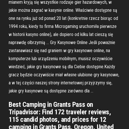
mianem kryją się wszystkie rodzaje gier hazardowych, w
jakie można zagrać w kasynie online. Właściwie dostępne są
one na rynku już od ponad 20 lat (konkretnie rzecz biorąc od
1994 roku, kiedy to firma Microgaming uruchomiła pierwsze
w historii kasyno online), ale dopiero od kilku lat cieszą się
naprawdę olbrzymią … Gry Kasynowe Online Jeśli poważnie
zastanawiasz się nad graniem w gry kasynowe online, na
komputerze lub urządzeniu mobilnym, musisz oczywiście
wiedzieć, jakie gry kasynowe są dla Ciebie dostępne.Każdy
gracz będzie oczywiście miał własne ulubione gry kasynowe,
a w tej części naszej strony internetowej przyjrzymy się,
jakie gry kasynowe są dostępne zarówno dla …
Best Camping in Grants Pass on
Tripadvisor: Find 172 traveler reviews,
115 candid photos, and prices for 12
camping in Grants Pass, Oregon, United